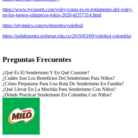
https://www.tycsports.com/voley/como-es-el-reglamento-del-voley-
en-los-juegos-olimpicos-tokio-2020-id357314.html
https://olympics.com/es/deportes/voleibol/
https://polideportes.poligran.edu.co/2019/03/09/voleibol-colombia/
Preguntas Frecuentes
¿Qué Es El Senderismo Y En Qué Consiste?
¿Cuáles Son Los Beneficios Del Senderismo Para Niños?
¿Cómo Prepararse Para Una Ruta De Senderismo En Familia?
¿Qué Llevar En La Mochila Para Senderismo Con Niños?
¿Dónde Practicar Senderismo En Colombia Con Niños?
Footer