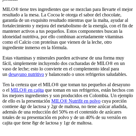
MILO® tiene tres ingredientes que se mezclan para llevarte el mejor
resultado a la mesa. La Cocoa le otorga el sabor del chocolate,
garantía de un exquisito resultado mientras que la malta, ayudar al
fortalecimiento y mejora del metabolismo de la energía, con el fin de
mantener activos a tus pequeños. Estos componentes buscan la
idoneidad nutritiva, por ello combinan acertadamente vitaminas
como el Calcio con proteínas que vienen de la leche, otro
ingrediente inmerso en la fórmula.
Estas vitaminas y minerales pueden activarse de una forma muy
fácil, simplemente incluyendo dos cucharadas de MILO® en un
vaso de leche; esto lo convierte en el complemento ideal para
un
desayuno nutritivo
y balanceado o unos refrigerios saludables.
Ten la certeza que el MILO® que toman tus pequeños al desayuno
o el
MILO® en cajita
que toman en sus refrigerios, están hechos con
los mejores ingredientes y son producidos en Colombia. Un ejemplo
de ello es la presentación
MILO® Nutrifit en polvo
cuya porción
contiene 4gr de lactosa y 2gr de maltosa, no tiene azúcar añadida,
además de una reducción del 50% en el contenido de azúcares
totales de su presentación en polvo y de un 40% de su versión en
cajita que tiene 8gr de lactosa y 1gr de maltosa.