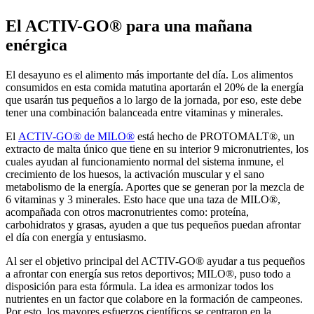
El ACTIV-GO® para una mañana
enérgica
El desayuno es el alimento más importante del día. Los alimentos
consumidos en esta comida matutina aportarán el 20% de la energía
que usarán tus pequeños a lo largo de la jornada, por eso, este debe
tener una combinación balanceada entre vitaminas y minerales.
El
ACTIV-GO® de MILO®
está hecho de PROTOMALT®, un
extracto de malta único que tiene en su interior 9 micronutrientes, los
cuales ayudan al funcionamiento normal del sistema inmune, el
crecimiento de los huesos, la activación muscular y el sano
metabolismo de la energía. Aportes que se generan por la mezcla de
6 vitaminas y 3 minerales. Esto hace que una taza de MILO®,
acompañada con otros macronutrientes como: proteína,
carbohidratos y grasas, ayuden a que tus pequeños puedan afrontar
el día con energía y entusiasmo.
Al ser el objetivo principal del ACTIV-GO® ayudar a tus pequeños
a afrontar con energía sus retos deportivos; MILO®, puso todo a
disposición para esta fórmula. La idea es armonizar todos los
nutrientes en un factor que colabore en la formación de campeones.
Por esto, los mayores esfuerzos científicos se centraron en la