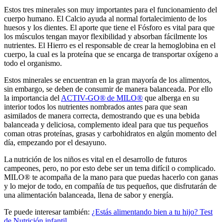
Estos tres minerales son muy importantes para el funcionamiento del
cuerpo humano. El Calcio ayuda al normal fortalecimiento de los
huesos y los dientes. El aporte que tiene el Fósforo es vital para que
los músculos tengan mayor flexibilidad y absorban fácilmente los
nutrientes. El Hierro es el responsable de crear la hemoglobina en el
cuerpo, la cual es la proteína que se encarga de transportar oxígeno a
todo el organismo.
Estos minerales se encuentran en la gran mayoría de los alimentos,
sin embargo, se deben de consumir de manera balanceada. Por ello
la importancia del
ACTIV-GO® de MILO®
que alberga en su
interior todos los nutrientes nombrados antes para que sean
asimilados de manera correcta, demostrando que es una bebida
balanceada y deliciosa, complemento ideal para que tus pequeños
coman otras proteínas, grasas y carbohidratos en algún momento del
día, empezando por el desayuno.
La nutrición de los niños es vital en el desarrollo de futuros
campeones, pero, no por esto debe ser un tema difícil o complicado.
MILO® te acompaña de la mano para que puedas hacerlo con ganas
y lo mejor de todo, en compañía de tus pequeños, que disfrutarán de
una alimentación balanceada, llena de sabor y energía.
Te puede interesar también:
¿Estás alimentando bien a tu hijo? Test
de Nutrición infantil