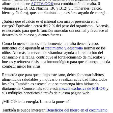
alimento contiene
ACTIV-GO®
una combinación de malta, 6
vitaminas (C, D, B2, Niacina, B6 y B12) y 3 minerales (calcio,
hierro y fósforo), que contribuirán a que esté recargado de energía.
¿Sabías que el calcio es el mineral con mayor presencia en el
cuerpo? Equivale a cerca del 2 % del peso del organismo. Además,
es necesario para que la función muscular sea normal y favorece al
desarrollo de huesos y dientes fuertes.
Como lo mencionamos anteriormente, la malta tiene diversos
nutrientes que aportarán al
crecimiento y desarrollo
normal de los
niños. Además, la mezcla de vitaminas ayuda a la reducción del
cansancio y la fatiga, contribuye al fortalecimiento de músculos y
huesos y refuerza el sistema inmunológico para que el cuerpo pueda
combatir mejor los virus.
Recuerda que para que tu hijo esté sano, debes fomentar hábitos
alimenticios saludables y motivarlo a realizar actividad física todos
los días. También es esencial que se mantenga bien hidratado
diariamente. Conoce más sobre esta
mezcla exclusiva de MILO®
y
sus múltiples beneficios a través de nuestra página web.
¡MILO® te da energía, la meta la pones tú!
También te puede interesar:
Beneficios del hierro en el crecimiento