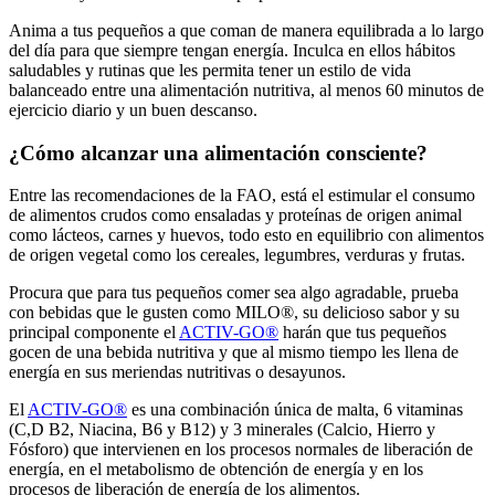
Anima a tus pequeños a que coman de manera equilibrada a lo largo
del día para que siempre tengan energía. Inculca en ellos hábitos
saludables y rutinas que les permita tener un estilo de vida
balanceado entre una alimentación nutritiva, al menos 60 minutos de
ejercicio diario y un buen descanso.
¿Cómo alcanzar una alimentación consciente?
Entre las recomendaciones de la FAO, está el estimular el consumo
de alimentos crudos como ensaladas y proteínas de origen animal
como lácteos, carnes y huevos, todo esto en equilibrio con alimentos
de origen vegetal como los cereales, legumbres, verduras y frutas.
Procura que para tus pequeños comer sea algo agradable, prueba
con bebidas que le gusten como MILO®, su delicioso sabor y su
principal componente el
ACTIV-GO®
harán que tus pequeños
gocen de una bebida nutritiva y que al mismo tiempo les llena de
energía en sus meriendas nutritivas o desayunos.
El
ACTIV-GO®
es una combinación única de malta, 6 vitaminas
(C,D B2, Niacina, B6 y B12) y 3 minerales (Calcio, Hierro y
Fósforo) que intervienen en los procesos normales de liberación de
energía, en el metabolismo de obtención de energía y en los
procesos de liberación de energía de los alimentos.