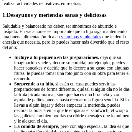
realizar actividades recreativas, entre otras.
1.Desayunos y meriendas sanas y deliciosas
Saludable y balanceado no deben ser sinónimos de aburrido e
insípido. En vacaciones es importante que tu hijo siga manteniendo
una buena alimentación rica en
vitaminas y minerales
que le den la
energía que necesita, pero lo puedes hacer más divertido que el resto
del año:
Incluye a tu pequeño en las preparaciones
, deja que su
imaginación vuele y decore su comida; por ejemplo, puedes
hacer pancakes y decirle que lo decore a su gusto con algunas
frutas, le puedas tomar una foto junto con su obra para tener el
recuerdo.
Sorprende a tu hijo,
si están en casa puedes servir las
preparaciones de forma diferente, qué tal si algún día no le das
la fruta picada normal, sino que haces una brocheta y con
ayuda de palitos puedes hasta recrear una figura sencilla. Si lo
llevas a algún lugar y debes empacar la merienda, puedes
decorar la bolsita en la que le empacas el sándwich, el wrap o
las galletas; también podrías escribirle mensajes que lo animen
y le alegren el día.
La comida de siempre
, pero con algo especial, la idea es que
la alimentación saludable se mantenga hasta en vacaciones,