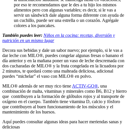
por eso te recomendamos que le des a tu hijo los mismos
alimentos pero con algunas variables; es decir, si le vas a
servir un sándwich dale alguna forma diferente con ayuda de
un cuchillo, puede ser una estrella o un corazón. Agrégale
colores a los pancakes.
También puedes leer:
Niños en la cocina: recetas, diversión y
nutrición en un mismo lugar
Decora sus bebidas y dale un sabor nuevo; por ejemplo, si le vas a
dar leche con MILO®, puedes congelar algunas fresas o banano el
día anterior y en la mañana poner un vaso de leche descremada con
dos cucharadas de MILO® y la fruta congelada en la licuadora por
2 minutos, te quedará como una malteada deliciosa, adicional
puedes “michelar” el vaso con MILO® en polvo.
MILO® además de ser muy rico tiene
ACTIV-GO®
, una
combinación de malta, vitaminas y minerales como B6, B12 y hierro
que contribuyen a la formación de glóbulos rojos y al transporte de
oxígeno en el cuerpo. También tiene vitamina D, calcio y fósforo
que contribuyen al buen funcionamiento de los músculos y el
mantenimiento de los huesos.
Aquí puedes consultar algunas ideas para hacer meriendas sanas y
deliciosas