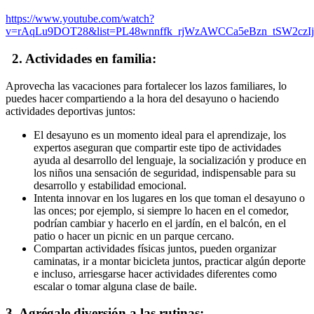
https://www.youtube.com/watch?
v=rAqLu9DOT28&list=PL48wnnffk_rjWzAWCCa5eBzn_tSW2czIj
2. Actividades en familia:
Aprovecha las vacaciones para fortalecer los lazos familiares, lo
puedes hacer compartiendo a la hora del desayuno o haciendo
actividades deportivas juntos:
El desayuno es un momento ideal para el aprendizaje, los
expertos aseguran que compartir este tipo de actividades
ayuda al desarrollo del lenguaje, la socialización y produce en
los niños una sensación de seguridad, indispensable para su
desarrollo y estabilidad emocional.
Intenta innovar en los lugares en los que toman el desayuno o
las onces; por ejemplo, si siempre lo hacen en el comedor,
podrían cambiar y hacerlo en el jardín, en el balcón, en el
patio o hacer un picnic en un parque cercano.
Compartan actividades físicas juntos, pueden organizar
caminatas, ir a montar bicicleta juntos, practicar algún deporte
e incluso, arriesgarse hacer actividades diferentes como
escalar o tomar alguna clase de baile.
3. Agrégale diversión a las rutinas: