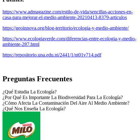
https://www.admagazine.com/estilo-de-vida/sencillas-acciones-en-
casa-para-mejorar-el-medio-ambiente-20210413-8379-articulos
https://geoinnova.org/blog-territorio/ecologia-y-medio-ambiente/
https://www.ecologiaverde.com/diferencias-entre-ecologia-y-medio-
ambiente-287.html
https://repositorio.una.edu.ni/2441/1/nt01v714.pdf
Preguntas Frecuentes
¿Qué Estudia La Ecología?
¿Por Qué Es Importante La Biodiversidad Para La Ecología?
¿Cómo Afecta La Contaminación Del Aire Al Medio Ambiente?
¿Qué Nos Enseña La Ecología?
Footer