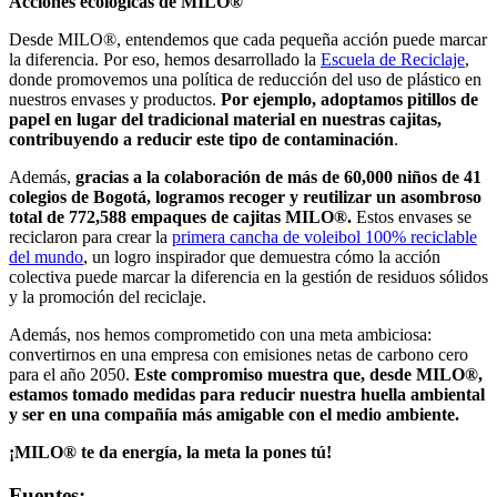
Acciones ecológicas de MILO®
Desde MILO®, entendemos que cada pequeña acción puede marcar
la diferencia. Por eso, hemos desarrollado la
Escuela de Reciclaje
,
donde promovemos una política de reducción del uso de plástico en
nuestros envases y productos.
Por ejemplo, adoptamos pitillos de
papel en lugar del tradicional material en nuestras cajitas,
contribuyendo a reducir este tipo de contaminación
.
Además,
gracias a la colaboración de más de 60,000 niños de 41
colegios de Bogotá, logramos recoger y reutilizar un asombroso
total de 772,588 empaques de cajitas MILO®.
Estos envases se
reciclaron para crear la
primera cancha de voleibol 100% reciclable
del mundo
, un logro inspirador que demuestra cómo la acción
colectiva puede marcar la diferencia en la gestión de residuos sólidos
y la promoción del reciclaje.
Además, nos hemos comprometido con una meta ambiciosa:
convertirnos en una empresa con emisiones netas de carbono cero
para el año 2050.
Este compromiso muestra que, desde MILO®,
estamos tomado medidas para reducir nuestra huella ambiental
y ser en una compañía más amigable con el medio ambiente.
¡MILO® te da energía, la meta la pones tú!
Fuentes: