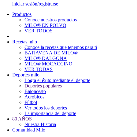
iniciar sesión/registrarse
Productos
Conoce nuestros productos
Main
MILO® EN POLVO
navigation
VER TODOS
Recetas milo
Conoce la recetas que tenemos para ti
BATIAVENA DE MILO®
MILO® DALGONA
MILO® MOCACCINO
VER TODAS
Deportes milo
Logra el éxito mediante el deporte
Deportes populares
Baloncesto
Aeróbicos
Fútbol
Ver todos los deportes
La importancia del deporte
80 AÑOS
Nuestra Historia
Comunidad Milo