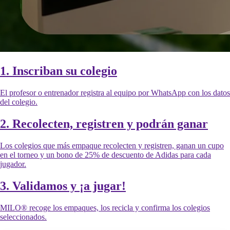
1. Inscriban su colegio
El profesor o entrenador registra al equipo por WhatsApp con los datos
del colegio.
2. Recolecten, registren y podrán ganar
Los colegios que más empaque recolecten y registren, ganan un cupo
en el torneo y un bono de 25% de descuento de Adidas para cada
jugador.
3. Validamos y ¡a jugar!
MILO® recoge los empaques, los recicla y confirma los colegios
seleccionados.