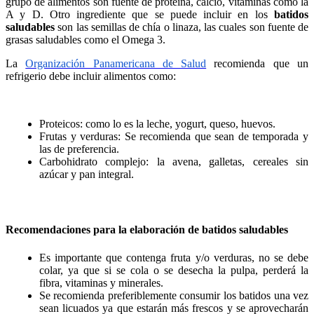
grupo de alimentos son fuente de proteína, calcio, vitaminas como la
A y D. Otro ingrediente que se puede incluir en los
batidos
saludables
son las semillas de chía o linaza, las cuales son fuente de
grasas saludables como el Omega 3.
La
Organización Panamericana de Salud
recomienda que un
refrigerio debe incluir alimentos como:
Proteicos:
c
omo lo es la leche, yogurt, queso, huevos.
Frutas y verduras: Se recomienda que sean de temporada y
las de preferencia.
Carbohidrato complejo: la avena, galletas, cereales sin
azúcar
y
pan integral.
Recomendaciones para la elaboración de batidos saludables
Es importante que contenga fruta y/o verduras, no se debe
colar, ya que si se cola o se desecha la pulpa, perderá la
fibra, vitaminas y minerales.
Se recomienda preferiblemente consumir los batidos una vez
sean licuados ya que estarán
más
frescos y se aprovechar
á
n