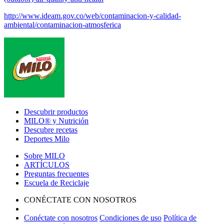
http://www.ideam.gov.co/web/contaminacion-y-calidad-
ambiental/contaminacion-atmosferica
Footer
Descubrir productos
MILO® y Nutrición
Descubre recetas
Deportes Milo
Sobre MILO
ARTÍCULOS
Preguntas frecuentes
Escuela de Reciclaje
CONÉCTATE CON NOSOTROS
Conéctate con nosotros
Condiciones de uso
Política de