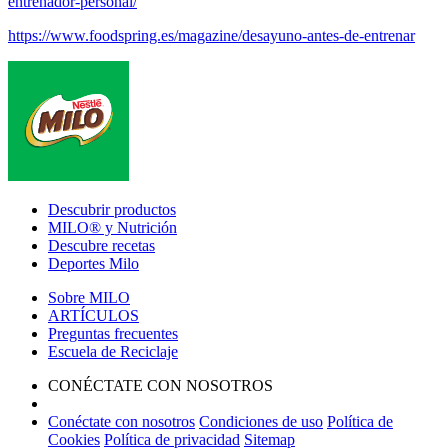
entrenador-personal/
https://www.foodspring.es/magazine/desayuno-antes-de-entrenar
Footer
Descubrir productos
MILO® y Nutrición
Descubre recetas
Deportes Milo
Sobre MILO
ARTÍCULOS
Preguntas frecuentes
Escuela de Reciclaje
CONÉCTATE CON NOSOTROS
Conéctate con nosotros
Condiciones de uso
Política de
Cookies
Política de privacidad
Sitemap