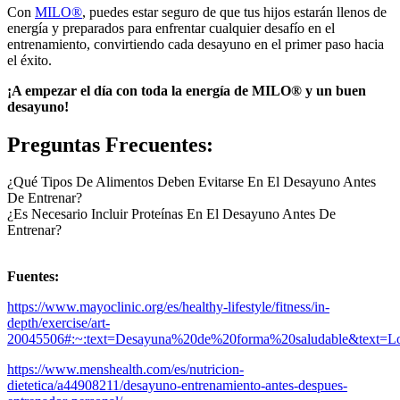
Con
MILO®
, puedes estar seguro de que tus hijos estarán llenos de
energía y preparados para enfrentar cualquier desafío en el
entrenamiento, convirtiendo cada desayuno en el primer paso hacia
el éxito.
¡A empezar el día con toda la energía de MILO® y un buen
desayuno!
Preguntas Frecuentes:
¿Qué Tipos De Alimentos Deben Evitarse En El Desayuno Antes
De Entrenar?
¿Es Necesario Incluir Proteínas En El Desayuno Antes De
Entrenar?
Fuentes:
https://www.mayoclinic.org/es/healthy-lifestyle/fitness/in-
depth/exercise/art-
20045506#:~:text=Desayuna%20de%20forma%20saludable&text=Lo
https://www.menshealth.com/es/nutricion-
dietetica/a44908211/desayuno-entrenamiento-antes-despues-