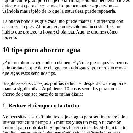
líquido cubre gran porcentaje de la Tierra, solo una pequeña parte es
dulce y apta para el consumo. Lo preocupante es que estamos
usándola más rápido de lo que la naturaleza puede reponerla.
La buena noticia es que cada uno puede marcar la diferencia con
acciones simples. Ahorrar agua no es solo una necesidad, es un
hábito que protege tu hogar: el planeta. Aquí te diremos cómo
hacerlo.
10 tips para ahorrar agua
¿Aún no ahorras agua adecuadamente? ¡No te preocupes! sabemos
la importancia que tiene el agua en los hogares, por ello, queremos
que sigas estos sencillos tips.
Si aplicas estos consejos, podrías reducir el desperdicio de agua de
manera significativa. Aquí tienes 10 pasos sencillos para que el
ahorro de agua sea parte de tu rutina diaria:
1. Reduce el tiempo en la ducha
No necesitas pasar 20 minutos bajo el agua para sentirte renovado.
Intenta reducir tu tiempo a 5 minutos y usa un reloj o tu canción
favorita para controlarlo. Si quieres hacerlo más divertido, reta a tu
familia a ver quién se baña más rápido sin sacrificar la limpieza.